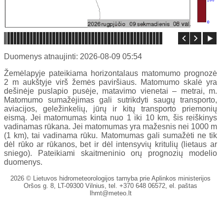
Duomenys atnaujinti: 2026-08-09 05:54
Žemėlapyje pateikiama horizontalaus matomumo prognozė
2 m aukštyje virš žemės paviršiaus. Matomumo skalė yra
dešinėje puslapio pusėje, matavimo vienetai – metrai, m.
Matomumo sumažėjimas gali sutrikdyti saugų transporto,
aviacijos, geležinkelių, jūrų ir kitų transporto priemonių
eismą. Jei matomumas kinta nuo 1 iki 10 km, šis reiškinys
vadinamas rūkana. Jei matomumas yra mažesnis nei 1000 m
(1 km), tai vadinama rūku. Matomumas gali sumažėti ne tik
dėl rūko ar rūkanos, bet ir dėl intensyvių kritulių (lietaus ar
sniego). Pateikiami skaitmeninio orų prognozių modelio
duomenys.
2026 © Lietuvos hidrometeorologijos tarnyba prie Aplinkos ministerijos
Oršos g. 8, LT-09300 Vilnius, tel. +370 648 06572, el. paštas
lhmt@meteo.lt