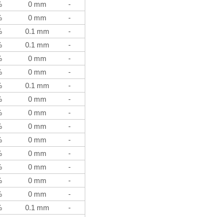
%
0 mm
-
%
0 mm
-
%
0.1 mm
-
%
0.1 mm
-
%
0 mm
-
%
0 mm
-
%
0.1 mm
-
%
0 mm
-
%
0 mm
-
%
0 mm
-
%
0 mm
-
%
0 mm
-
%
0 mm
-
%
0 mm
-
%
0 mm
-
%
0.1 mm
-