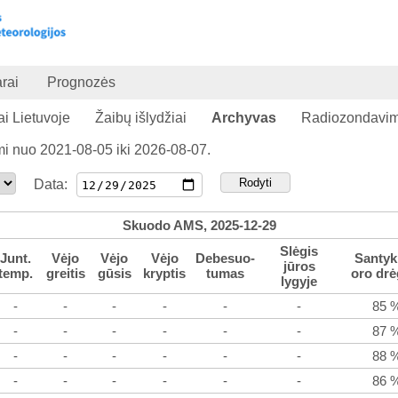
rai
Prognozės
ai Lietuvoje
Žaibų išlydžiai
Archyvas
Radiozondavi
ami nuo 2021-08-05
iki 2026-08-07.
Rodyti
Data:
Skuodo AMS, 2025-12-29
Slėgis
Junt.
Vėjo
Vėjo
Vėjo
Debesuo-
Santyk
jūros
temp.
greitis
gūsis
kryptis
tumas
oro drė
lygyje
-
-
-
-
-
-
85 
-
-
-
-
-
-
87 
-
-
-
-
-
-
88 
-
-
-
-
-
-
86 