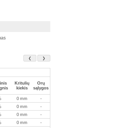
mas
❮
❯
inis
Kritulių
Orų
gnis
kiekis
sąlygos
%
0 mm
-
%
0 mm
-
%
0 mm
-
%
0 mm
-