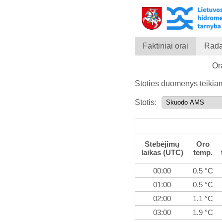
Faktiniai orai
Rada
Or
Stoties duomenys teiki
Stotis:
Stebėjimų
Oro
laikas (UTC)
temp.
00:00
0.5 °C
01:00
0.5 °C
02:00
1.1 °C
03:00
1.9 °C