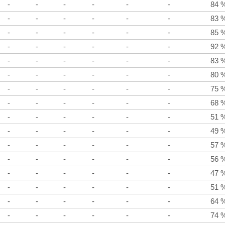
-
-
-
-
-
-
84 
-
-
-
-
-
-
83 
-
-
-
-
-
-
85 
-
-
-
-
-
-
92 
-
-
-
-
-
-
83 
-
-
-
-
-
-
80 
-
-
-
-
-
-
75 
-
-
-
-
-
-
68 
-
-
-
-
-
-
51 
-
-
-
-
-
-
49 
-
-
-
-
-
-
57 
-
-
-
-
-
-
56 
-
-
-
-
-
-
47 
-
-
-
-
-
-
51 
-
-
-
-
-
-
64 
-
-
-
-
-
-
74 